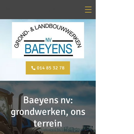
Meer dan 65 jaar ervaring !
014 85 32 78
Baeyens nv:
grondwerken, ons
terrein